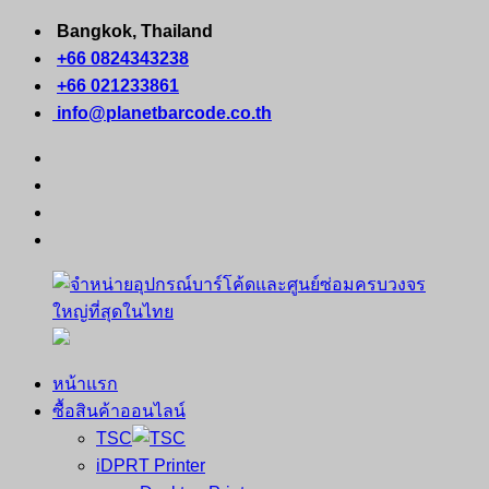
Skip
Bangkok, Thailand
to
+66 0824343238
content
+66 021233861
info@planetbarcode.co.th
facebook
youtube
instagram
tiktok
หน้าแรก
จำหน่าย
คอมพิวเตอร์
ซื้อสินค้าออนไลน์
อุปกรณ์
พกพา
TSC
บาร์
เครื่องพิมพ์
iDPRT Printer
โค้ด
ใบ