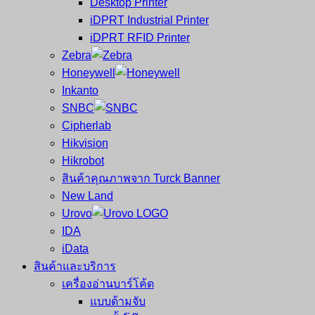
Desktop Printer
และ
เสร็จ
iDPRT Industrial Printer
ศูนย์
พิมพ์
iDPRT RFID Printer
ซ่อม
บาร์
Zebra
ครบ
โค้ด
Honeywell
วงจร
Mobile
Inkanto
ใหญ่
Computer
SNBC
ที่สุด
Barcode
Cipherlab
ใน
Hikvision
ไทย
Hikrobot
สินค้าคุณภาพจาก Turck Banner
New Land
Urovo
IDA
iData
สินค้าและบริการ
เครื่องอ่านบาร์โค้ด
แบบด้ามจับ