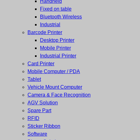
Handheld
และ
เสร็จ
Fixed on table
ศูนย์
พิมพ์
Bluetooth Wireless
ซ่อม
บาร์
Industrial
ครบ
โค้ด
Barcode Printer
วงจร
Mobile
Desktop Printer
ใหญ่
Computer
Mobile Printer
ที่สุด
Barcode
Industrial Printer
ใน
Card Printer
ไทย
Mobile Computer / PDA
Tablet
Vehicle Mount Computer
Camera & Face Recognition
AGV Solution
Spare Part
RFID
Sticker Ribbon
Software