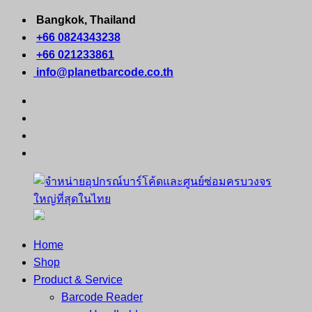
Skip
Bangkok, Thailand
to
+66 0824343238
content
+66 021233861
info@planetbarcode.co.th
facebook
youtube
instagram
tiktok
Home
จำหน่าย
คอมพิวเตอร์
Shop
อุปกรณ์
พกพา
Product & Service
บาร์
เครื่องพิมพ์
Barcode Reader
โค้ด
ใบ