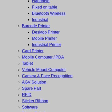
Handheld
และ
เสร็จ
Fixed on table
ศูนย์
พิมพ์
Bluetooth Wireless
ซ่อม
บาร์
Industrial
ครบ
โค้ด
Barcode Printer
วงจร
Mobile
Desktop Printer
ใหญ่
Computer
Mobile Printer
ที่สุด
Barcode
Industrial Printer
ใน
Card Printer
ไทย
Mobile Computer / PDA
Tablet
Vehicle Mount Computer
Camera & Face Recognition
AGV Solution
Spare Part
RFID
Sticker Ribbon
Software