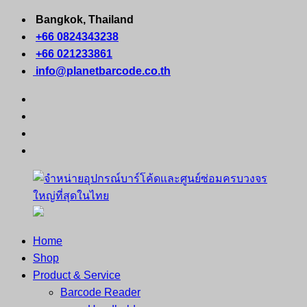
Skip
Bangkok, Thailand
to
+66 0824343238
content
+66 021233861
info@planetbarcode.co.th
facebook
youtube
instagram
tiktok
Home
จำหน่าย
คอมพิวเตอร์
Shop
อุปกรณ์
พกพา
Product & Service
บาร์
เครื่องพิมพ์
Barcode Reader
โค้ด
ใบ