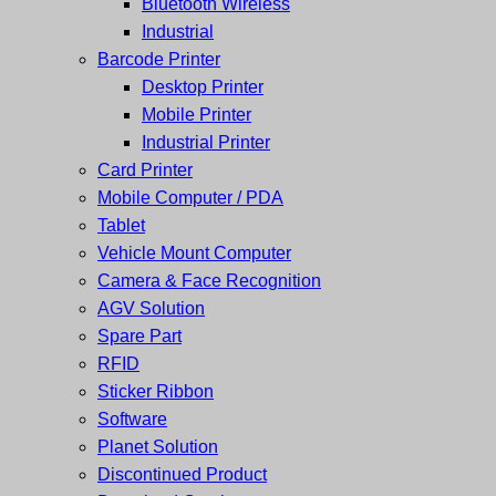
Bluetooth Wireless
ซ่อม
บาร์
Industrial
ครบ
โค้ด
Barcode Printer
วงจร
Mobile
Desktop Printer
ใหญ่
Computer
Mobile Printer
ที่สุด
Barcode
Industrial Printer
ใน
Card Printer
ไทย
Mobile Computer / PDA
Tablet
Vehicle Mount Computer
Camera & Face Recognition
AGV Solution
Spare Part
RFID
Sticker Ribbon
Software
Planet Solution
Discontinued Product