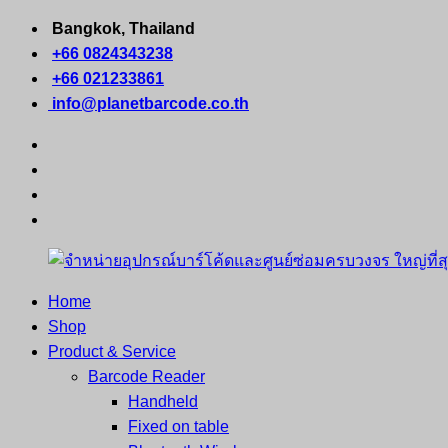
Skip
Bangkok, Thailand
to
+66 0824343238
content
+66 021233861
info@planetbarcode.co.th
facebook
youtube
instagram
tiktok
Home
จำหน่าย
คอมพิวเตอร์
Shop
อุปกรณ์
พกพา
Product & Service
บาร์
เครื่องพิมพ์
Barcode Reader
โค้ด
ใบ
Handheld
และ
เสร็จ
Fixed on table
ศูนย์
พิมพ์