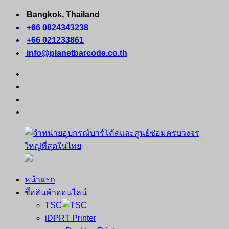
Skip
Bangkok, Thailand
to
+66 0824343238
content
+66 021233861
info@planetbarcode.co.th
facebook
youtube
instagram
tiktok
หน้าแรก
จำหน่าย
คอมพิวเตอร์
ซื้อสินค้าออนไลน์
อุปกรณ์
พกพา
TSC
บาร์
เครื่องพิมพ์
iDPRT Printer
โค้ด
ใบ