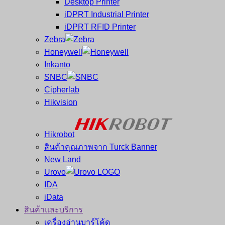
Desktop Printer
และ
เสร็จ
iDPRT Industrial Printer
ศูนย์
พิมพ์
iDPRT RFID Printer
ซ่อม
บาร์
Zebra
ครบ
โค้ด
Honeywell
วงจร
Mobile
Inkanto
ใหญ่
Computer
SNBC
ที่สุด
Barcode
Cipherlab
ใน
Hikvision
ไทย
Hikrobot
สินค้าคุณภาพจาก Turck Banner
New Land
Urovo
IDA
iData
สินค้าและบริการ
เครื่องอ่านบาร์โค้ด