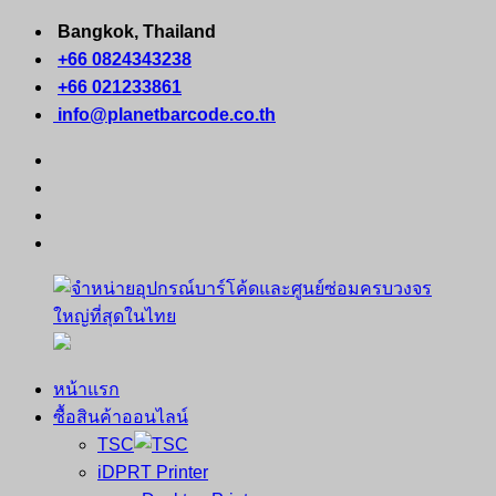
Skip
Bangkok, Thailand
to
+66 0824343238
content
+66 021233861
info@planetbarcode.co.th
facebook
youtube
instagram
tiktok
หน้าแรก
จำหน่าย
คอมพิวเตอร์
ซื้อสินค้าออนไลน์
อุปกรณ์
พกพา
TSC
บาร์
เครื่องพิมพ์
iDPRT Printer
โค้ด
ใบ