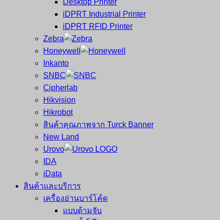
Desktop Printer
และ
เสร็จ
iDPRT Industrial Printer
ศูนย์
พิมพ์
iDPRT RFID Printer
ซ่อม
บาร์
Zebra
ครบ
โค้ด
Honeywell
วงจร
Mobile
Inkanto
ใหญ่
Computer
SNBC
ที่สุด
Barcode
Cipherlab
ใน
Hikvision
ไทย
Hikrobot
สินค้าคุณภาพจาก Turck Banner
New Land
Urovo
IDA
iData
สินค้าและบริการ
เครื่องอ่านบาร์โค้ด
แบบด้ามจับ