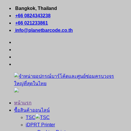
Skip
Bangkok, Thailand
to
+66 0824343238
content
+66 021233861
info@planetbarcode.co.th
facebook
youtube
instagram
tiktok
หน้าแรก
คอมพิวเตอร์
จำหน่าย
ซื้อสินค้าออนไลน์
พกพา
TSC
เครื่องพิมพ์
iDPRT Printer
อุปกรณ์
ใบ