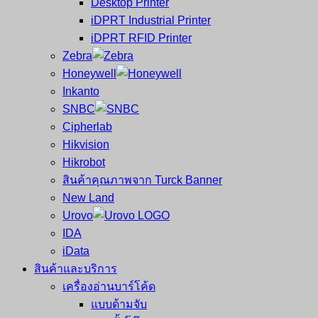
Desktop Printer
เสร็จ
iDPRT Industrial Printer
บาร์
พิมพ์
iDPRT RFID Printer
บาร์
Zebra
โค้ด
โค้ด
Honeywell
Mobile
Inkanto
และ
Computer
SNBC
Barcode
Cipherlab
ศูนย์
Hikvision
Hikrobot
ซ่อม
สินค้าคุณภาพจาก Turck Banner
New Land
ครบ
Urovo
IDA
วงจร
iData
สินค้าและบริการ
ใหญ่
เครื่องอ่านบาร์โค้ด
แบบด้ามจับ
ที่สุด