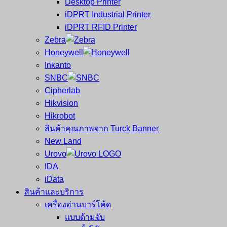
Desktop Printer
และ
เสร็จ
iDPRT Industrial Printer
ศูนย์
พิมพ์
iDPRT RFID Printer
ซ่อม
บาร์
Zebra
ครบ
โค้ด
Honeywell
วงจร
Mobile
Inkanto
ใหญ่
Computer
SNBC
ที่สุด
Barcode
Cipherlab
ใน
Hikvision
ไทย
Hikrobot
สินค้าคุณภาพจาก Turck Banner
New Land
Urovo
IDA
iData
สินค้าและบริการ
เครื่องอ่านบาร์โค้ด
แบบด้ามจับ