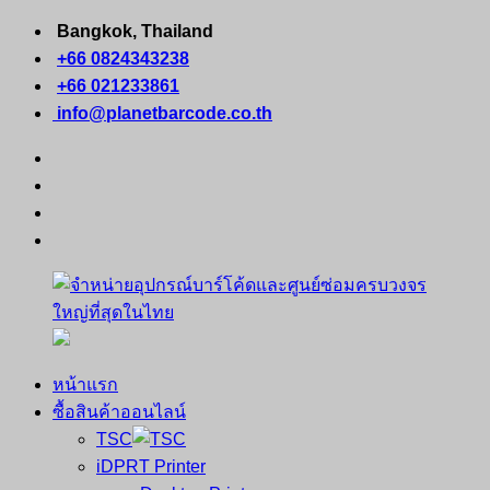
Skip
Bangkok, Thailand
to
+66 0824343238
content
+66 021233861
info@planetbarcode.co.th
facebook
youtube
instagram
tiktok
หน้าแรก
จำหน่าย
คอมพิวเตอร์
ซื้อสินค้าออนไลน์
อุปกรณ์
พกพา
TSC
บาร์
เครื่องพิมพ์
iDPRT Printer
โค้ด
ใบ