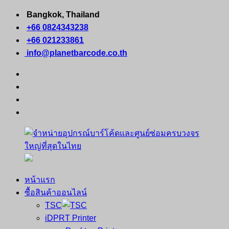
Skip
Bangkok, Thailand
to
+66 0824343238
content
+66 021233861
info@planetbarcode.co.th
facebook
youtube
instagram
tiktok
หน้าแรก
จำหน่าย
คอมพิวเตอร์
ซื้อสินค้าออนไลน์
อุปกรณ์
พกพา
TSC
บาร์
เครื่องพิมพ์
iDPRT Printer
โค้ด
ใบ