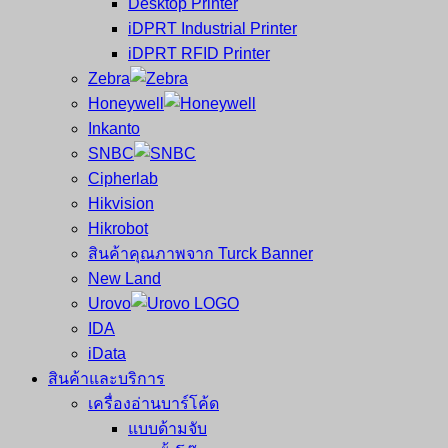
Desktop Printer
และ
เสร็จ
iDPRT Industrial Printer
ศูนย์
พิมพ์
iDPRT RFID Printer
ซ่อม
บาร์
Zebra
ครบ
โค้ด
Honeywell
วงจร
Mobile
Inkanto
ใหญ่
Computer
SNBC
ที่สุด
Barcode
Cipherlab
ใน
Hikvision
ไทย
Hikrobot
สินค้าคุณภาพจาก Turck Banner
New Land
Urovo
IDA
iData
สินค้าและบริการ
เครื่องอ่านบาร์โค้ด
แบบด้ามจับ