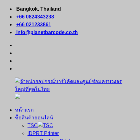
Skip
Bangkok, Thailand
to
+66 0824343238
content
+66 021233861
info@planetbarcode.co.th
facebook
youtube
instagram
tiktok
หน้าแรก
จำหน่าย
คอมพิวเตอร์
ซื้อสินค้าออนไลน์
อุปกรณ์
พกพา
TSC
บาร์
เครื่องพิมพ์
iDPRT Printer
โค้ด
ใบ