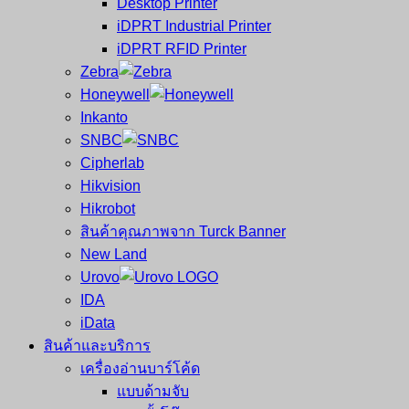
Desktop Printer
และ
เสร็จ
iDPRT Industrial Printer
ศูนย์
พิมพ์
iDPRT RFID Printer
ซ่อม
บาร์
Zebra
ครบ
โค้ด
Honeywell
วงจร
Mobile
Inkanto
ใหญ่
Computer
SNBC
ที่สุด
Barcode
Cipherlab
ใน
Hikvision
ไทย
Hikrobot
สินค้าคุณภาพจาก Turck Banner
New Land
Urovo
IDA
iData
สินค้าและบริการ
เครื่องอ่านบาร์โค้ด
แบบด้ามจับ