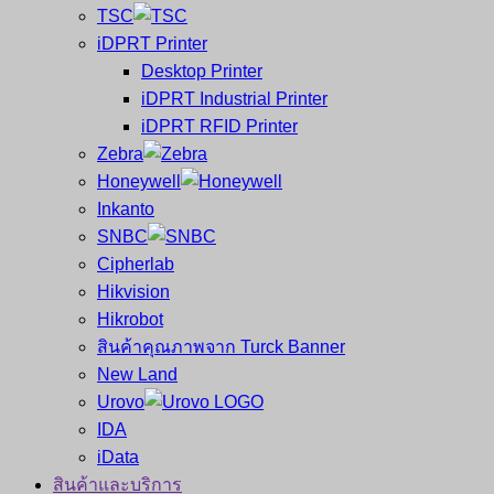
อุปกรณ์
พกพา
TSC
บาร์
เครื่องพิมพ์
iDPRT Printer
โค้ด
ใบ
Desktop Printer
และ
เสร็จ
iDPRT Industrial Printer
ศูนย์
พิมพ์
iDPRT RFID Printer
ซ่อม
บาร์
Zebra
ครบ
โค้ด
Honeywell
วงจร
Mobile
Inkanto
ใหญ่
Computer
SNBC
ที่สุด
Barcode
Cipherlab
ใน
Hikvision
ไทย
Hikrobot
สินค้าคุณภาพจาก Turck Banner
New Land
Urovo
IDA
iData
สินค้าและบริการ