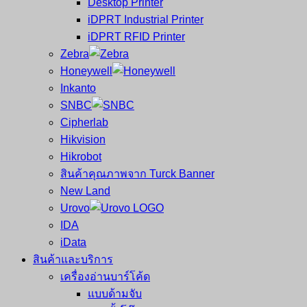
Desktop Printer
และ
เสร็จ
iDPRT Industrial Printer
ศูนย์
พิมพ์
iDPRT RFID Printer
ซ่อม
บาร์
Zebra
ครบ
โค้ด
Honeywell
วงจร
Mobile
Inkanto
ใหญ่
Computer
SNBC
ที่สุด
Barcode
Cipherlab
ใน
Hikvision
ไทย
Hikrobot
สินค้าคุณภาพจาก Turck Banner
New Land
Urovo
IDA
iData
สินค้าและบริการ
เครื่องอ่านบาร์โค้ด
แบบด้ามจับ