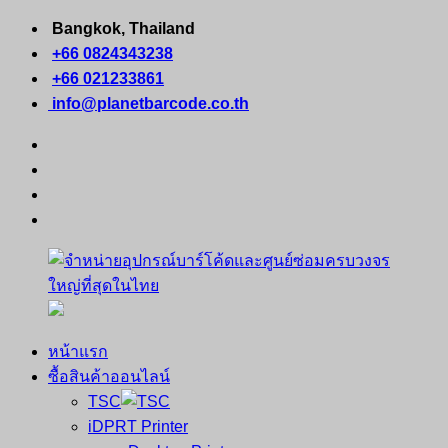
Skip
Bangkok, Thailand
to
+66 0824343238
content
+66 021233861
info@planetbarcode.co.th
facebook
youtube
instagram
tiktok
หน้าแรก
จำหน่าย
คอมพิวเตอร์
ซื้อสินค้าออนไลน์
อุปกรณ์
พกพา
TSC
บาร์
เครื่องพิมพ์
iDPRT Printer
โค้ด
ใบ