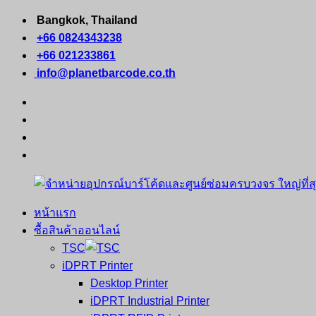
Skip
Bangkok, Thailand
to
+66 0824343238
content
+66 021233861
info@planetbarcode.co.th
facebook
youtube
instagram
tiktok
หน้าแรก
จำหน่าย
คอมพิวเตอร์
ซื้อสินค้าออนไลน์
อุปกรณ์
พกพา
TSC
บาร์
เครื่องพิมพ์
iDPRT Printer
โค้ด
ใบ
Desktop Printer
และ
เสร็จ
iDPRT Industrial Printer
ศูนย์
พิมพ์