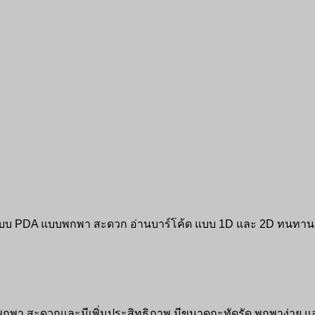
 แบบ PDA แบบพกพา สะดวก อ่านบาร์โค้ด แบบ 1D และ 2D ทนทานต่อ
พกพา สะดวกและมีเพิ่มประสิทธิภาพ มีขนาดกะทัดรัด พกพาง่าย และ