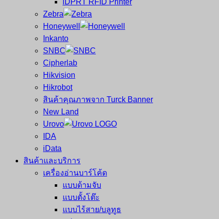
iDPRT RFID Printer
ซ่อม
บาร์
Zebra
ครบ
โค้ด
Honeywell
วงจร
Mobile
Inkanto
ใหญ่
Computer
SNBC
ที่สุด
Barcode
Cipherlab
ใน
Hikvision
ไทย
Hikrobot
สินค้าคุณภาพจาก Turck Banner
New Land
Urovo
IDA
iData
สินค้าและบริการ
เครื่องอ่านบาร์โค้ด
แบบด้ามจับ
แบบตั้งโต๊ะ
แบบไร้สาย/บลูทูธ