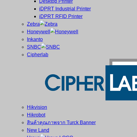
Desktop Printer
และ
เสร็จ
iDPRT Industrial Printer
ศูนย์
พิมพ์
iDPRT RFID Printer
ซ่อม
บาร์
Zebra
ครบ
โค้ด
Honeywell
วงจร
Mobile
Inkanto
ใหญ่
Computer
SNBC
ที่สุด
Barcode
Cipherlab
ใน
ไทย
Hikvision
Hikrobot
สินค้าคุณภาพจาก Turck Banner
New Land