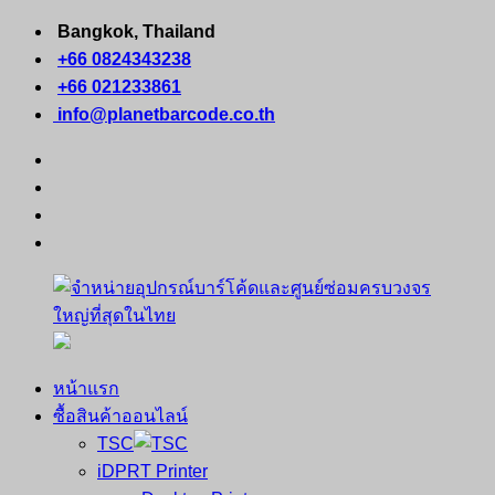
Skip
Bangkok, Thailand
to
+66 0824343238
content
+66 021233861
info@planetbarcode.co.th
facebook
youtube
instagram
tiktok
หน้าแรก
จำหน่าย
คอมพิวเตอร์
ซื้อสินค้าออนไลน์
อุปกรณ์
พกพา
TSC
บาร์
เครื่องพิมพ์
iDPRT Printer
โค้ด
ใบ