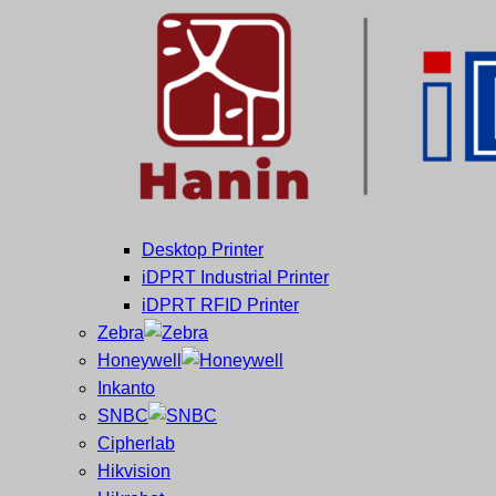
และ
เสร็จ
ศูนย์
พิมพ์
ซ่อม
บาร์
ครบ
โค้ด
วงจร
Mobile
ใหญ่
Computer
ที่สุด
Barcode
ใน
ไทย
Desktop Printer
iDPRT Industrial Printer
iDPRT RFID Printer
Zebra
Honeywell
Inkanto
SNBC
Cipherlab
Hikvision