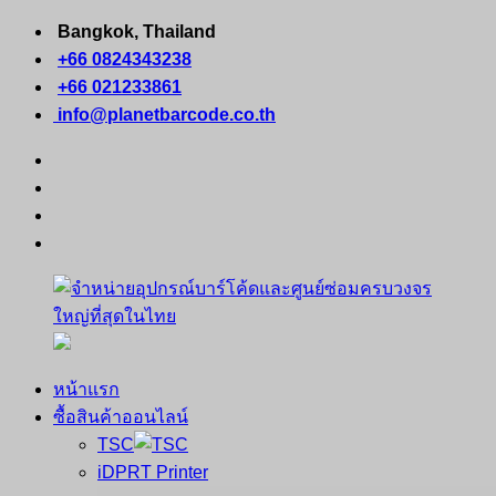
Skip
Bangkok, Thailand
to
+66 0824343238
content
+66 021233861
info@planetbarcode.co.th
facebook
youtube
instagram
tiktok
หน้าแรก
จำหน่าย
คอมพิวเตอร์
ซื้อสินค้าออนไลน์
อุปกรณ์
พกพา
TSC
บาร์
เครื่องพิมพ์
iDPRT Printer
โค้ด
ใบ