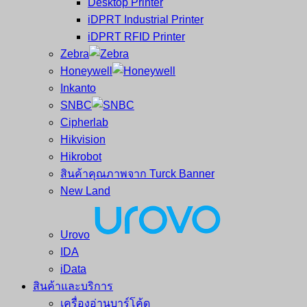
Desktop Printer
และ
เสร็จ
iDPRT Industrial Printer
ศูนย์
พิมพ์
iDPRT RFID Printer
ซ่อม
บาร์
Zebra
ครบ
โค้ด
Honeywell
วงจร
Mobile
Inkanto
ใหญ่
Computer
SNBC
ที่สุด
Barcode
Cipherlab
ใน
Hikvision
ไทย
Hikrobot
สินค้าคุณภาพจาก Turck Banner
New Land
Urovo
IDA
iData
สินค้าและบริการ
เครื่องอ่านบาร์โค้ด