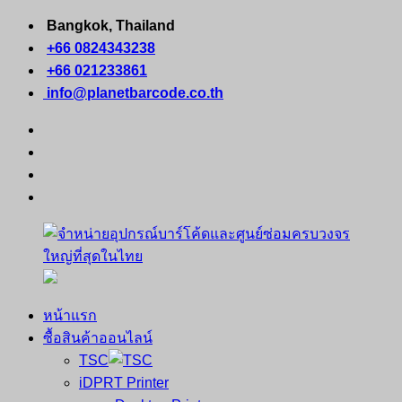
Skip
Bangkok, Thailand
to
+66 0824343238
content
+66 021233861
info@planetbarcode.co.th
facebook
youtube
instagram
tiktok
หน้าแรก
จำหน่าย
คอมพิวเตอร์
ซื้อสินค้าออนไลน์
อุปกรณ์
พกพา
TSC
บาร์
เครื่องพิมพ์
iDPRT Printer
โค้ด
ใบ