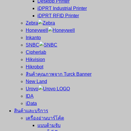
Desktop Printer
และ
เสร็จ
iDPRT Industrial Printer
ศูนย์
พิมพ์
iDPRT RFID Printer
ซ่อม
บาร์
Zebra
ครบ
โค้ด
Honeywell
วงจร
Mobile
Inkanto
ใหญ่
Computer
SNBC
ที่สุด
Barcode
Cipherlab
ใน
Hikvision
ไทย
Hikrobot
สินค้าคุณภาพจาก Turck Banner
New Land
Urovo
IDA
iData
สินค้าและบริการ
เครื่องอ่านบาร์โค้ด
แบบด้ามจับ