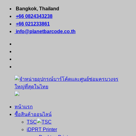
Skip
Bangkok, Thailand
to
+66 0824343238
content
+66 021233861
info@planetbarcode.co.th
facebook
youtube
instagram
tiktok
หน้าแรก
จำหน่าย
คอมพิวเตอร์
ซื้อสินค้าออนไลน์
อุปกรณ์
พกพา
TSC
บาร์
เครื่องพิมพ์
iDPRT Printer
โค้ด
ใบ