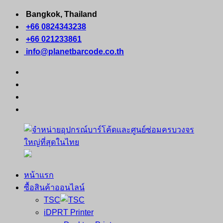
Skip
Bangkok, Thailand
to
+66 0824343238
content
+66 021233861
info@planetbarcode.co.th
facebook
youtube
instagram
tiktok
หน้าแรก
จำหน่าย
คอมพิวเตอร์
ซื้อสินค้าออนไลน์
อุปกรณ์
พกพา
TSC
บาร์
เครื่องพิมพ์
iDPRT Printer
โค้ด
ใบ