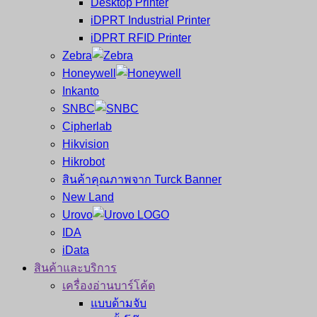
Desktop Printer
และ
เสร็จ
iDPRT Industrial Printer
ศูนย์
พิมพ์
iDPRT RFID Printer
ซ่อม
บาร์
Zebra
ครบ
โค้ด
Honeywell
วงจร
Mobile
Inkanto
ใหญ่
Computer
SNBC
ที่สุด
Barcode
Cipherlab
ใน
Hikvision
ไทย
Hikrobot
สินค้าคุณภาพจาก Turck Banner
New Land
Urovo
IDA
iData
สินค้าและบริการ
เครื่องอ่านบาร์โค้ด
แบบด้ามจับ