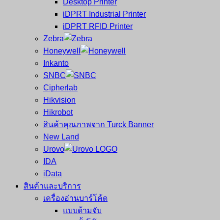
Desktop Printer
และ
เสร็จ
iDPRT Industrial Printer
ศูนย์
พิมพ์
iDPRT RFID Printer
ซ่อม
บาร์
Zebra
ครบ
โค้ด
Honeywell
วงจร
Mobile
Inkanto
ใหญ่
Computer
SNBC
ที่สุด
Barcode
Cipherlab
ใน
Hikvision
ไทย
Hikrobot
สินค้าคุณภาพจาก Turck Banner
New Land
Urovo
IDA
iData
สินค้าและบริการ
เครื่องอ่านบาร์โค้ด
แบบด้ามจับ