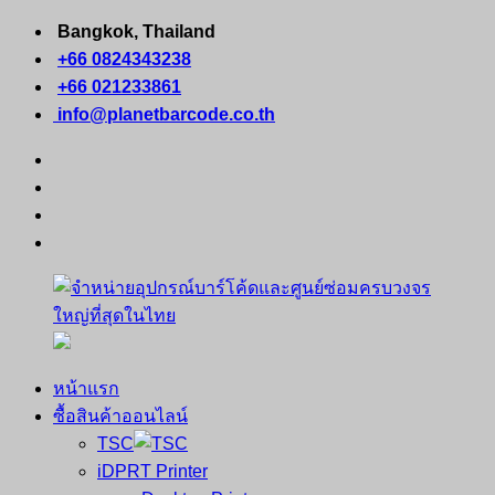
Skip
Bangkok, Thailand
to
+66 0824343238
content
+66 021233861
info@planetbarcode.co.th
facebook
youtube
instagram
tiktok
หน้าแรก
จำหน่าย
คอมพิวเตอร์
ซื้อสินค้าออนไลน์
อุปกรณ์
พกพา
TSC
บาร์
เครื่องพิมพ์
iDPRT Printer
โค้ด
ใบ