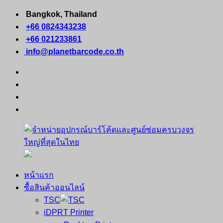
Skip
Bangkok, Thailand
to
+66 0824343238
content
+66 021233861
info@planetbarcode.co.th
facebook
youtube
instagram
tiktok
หน้าแรก
จำหน่าย
คอมพิวเตอร์
ซื้อสินค้าออนไลน์
อุปกรณ์
พกพา
TSC
บาร์
เครื่องพิมพ์
iDPRT Printer
โค้ด
ใบ