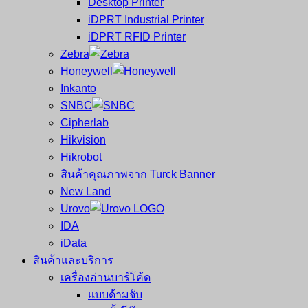
Desktop Printer
และ
เสร็จ
iDPRT Industrial Printer
ศูนย์
พิมพ์
iDPRT RFID Printer
ซ่อม
บาร์
Zebra
ครบ
โค้ด
Honeywell
วงจร
Mobile
Inkanto
ใหญ่
Computer
SNBC
ที่สุด
Barcode
Cipherlab
ใน
Hikvision
ไทย
Hikrobot
สินค้าคุณภาพจาก Turck Banner
New Land
Urovo
IDA
iData
สินค้าและบริการ
เครื่องอ่านบาร์โค้ด
แบบด้ามจับ