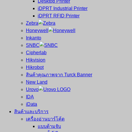
Desktop Printer
และ
เสร็จ
iDPRT Industrial Printer
ศูนย์
พิมพ์
iDPRT RFID Printer
ซ่อม
บาร์
Zebra
ครบ
โค้ด
Honeywell
วงจร
Mobile
Inkanto
ใหญ่
Computer
SNBC
ที่สุด
Barcode
Cipherlab
ใน
Hikvision
ไทย
Hikrobot
สินค้าคุณภาพจาก Turck Banner
New Land
Urovo
IDA
iData
สินค้าและบริการ
เครื่องอ่านบาร์โค้ด
แบบด้ามจับ