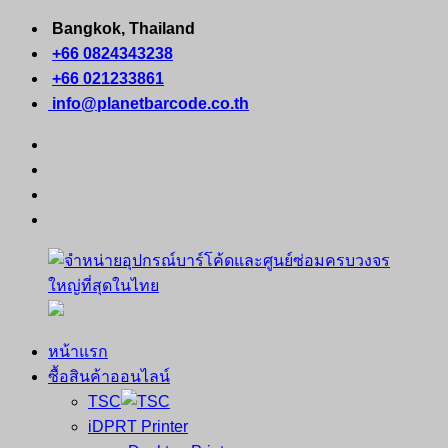
Skip
Bangkok, Thailand
to
+66 0824343238
content
+66 021233861
info@planetbarcode.co.th
facebook
youtube
instagram
tiktok
หน้าแรก
จำหน่าย
คอมพิวเตอร์
ซื้อสินค้าออนไลน์
อุปกรณ์
พกพา
TSC
บาร์
เครื่องพิมพ์
iDPRT Printer
โค้ด
ใบ