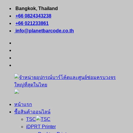
Skip
Bangkok, Thailand
to
+66 0824343238
content
+66 021233861
info@planetbarcode.co.th
facebook
youtube
instagram
tiktok
หน้าแรก
จำหน่าย
คอมพิวเตอร์
ซื้อสินค้าออนไลน์
อุปกรณ์
พกพา
TSC
บาร์
เครื่องพิมพ์
iDPRT Printer
โค้ด
ใบ