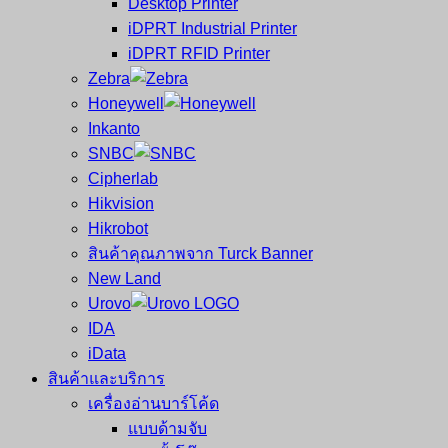
Desktop Printer
และ
เสร็จ
iDPRT Industrial Printer
ศูนย์
พิมพ์
iDPRT RFID Printer
ซ่อม
บาร์
Zebra
ครบ
โค้ด
Honeywell
วงจร
Mobile
Inkanto
ใหญ่
Computer
SNBC
ที่สุด
Barcode
Cipherlab
ใน
Hikvision
ไทย
Hikrobot
สินค้าคุณภาพจาก Turck Banner
New Land
Urovo
IDA
iData
สินค้าและบริการ
เครื่องอ่านบาร์โค้ด
แบบด้ามจับ