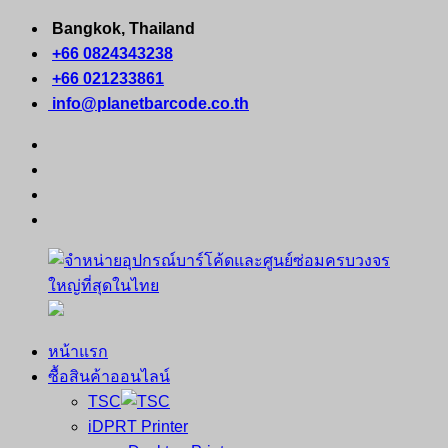
Skip
Bangkok, Thailand
to
+66 0824343238
content
+66 021233861
info@planetbarcode.co.th
facebook
youtube
instagram
tiktok
หน้าแรก
จำหน่าย
คอมพิวเตอร์
ซื้อสินค้าออนไลน์
อุปกรณ์
พกพา
TSC
บาร์
เครื่องพิมพ์
iDPRT Printer
โค้ด
ใบ