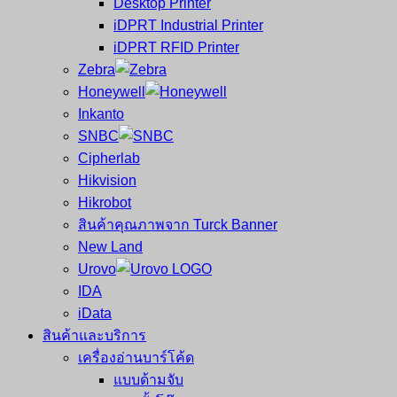
Desktop Printer
และ
เสร็จ
iDPRT Industrial Printer
ศูนย์
พิมพ์
iDPRT RFID Printer
ซ่อม
บาร์
Zebra
ครบ
โค้ด
Honeywell
วงจร
Mobile
Inkanto
ใหญ่
Computer
SNBC
ที่สุด
Barcode
Cipherlab
ใน
Hikvision
ไทย
Hikrobot
สินค้าคุณภาพจาก Turck Banner
New Land
Urovo
IDA
iData
สินค้าและบริการ
เครื่องอ่านบาร์โค้ด
แบบด้ามจับ