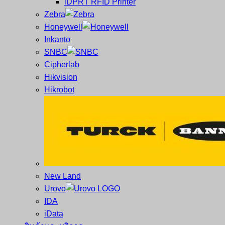
iDPRT RFID Printer
ซ่อม
บาร์
Zebra
ครบ
โค้ด
Honeywell
วงจร
Mobile
Inkanto
ใหญ่
Computer
SNBC
ที่สุด
Barcode
Cipherlab
ใน
Hikvision
ไทย
Hikrobot
New Land
Urovo
IDA
iData