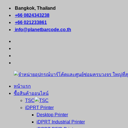
Skip
Bangkok, Thailand
to
+66 0824343238
content
+66 021233861
info@planetbarcode.co.th
facebook
youtube
instagram
tiktok
หน้าแรก
จำหน่าย
คอมพิวเตอร์
ซื้อสินค้าออนไลน์
อุปกรณ์
พกพา
TSC
บาร์
เครื่องพิมพ์
iDPRT Printer
โค้ด
ใบ
Desktop Printer
และ
เสร็จ
iDPRT Industrial Printer
ศูนย์
พิมพ์