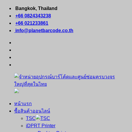
Skip
Bangkok, Thailand
to
+66 0824343238
content
+66 021233861
info@planetbarcode.co.th
facebook
youtube
instagram
tiktok
หน้าแรก
จำหน่าย
คอมพิวเตอร์
ซื้อสินค้าออนไลน์
อุปกรณ์
พกพา
TSC
บาร์
เครื่องพิมพ์
iDPRT Printer
โค้ด
ใบ