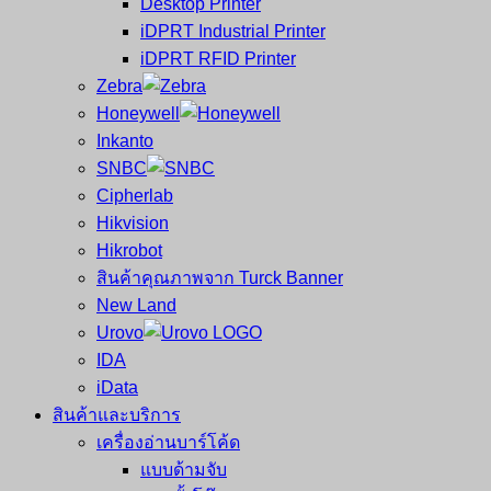
Desktop Printer
และ
เสร็จ
iDPRT Industrial Printer
ศูนย์
พิมพ์
iDPRT RFID Printer
ซ่อม
บาร์
Zebra
ครบ
โค้ด
Honeywell
วงจร
Mobile
Inkanto
ใหญ่
Computer
SNBC
ที่สุด
Barcode
Cipherlab
ใน
Hikvision
ไทย
Hikrobot
สินค้าคุณภาพจาก Turck Banner
New Land
Urovo
IDA
iData
สินค้าและบริการ
เครื่องอ่านบาร์โค้ด
แบบด้ามจับ