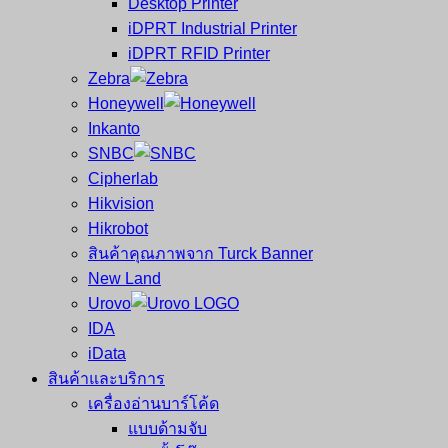
Desktop Printer
และ
เสร็จ
iDPRT Industrial Printer
ศูนย์
พิมพ์
iDPRT RFID Printer
ซ่อม
บาร์
Zebra
ครบ
โค้ด
Honeywell
วงจร
Mobile
Inkanto
ใหญ่
Computer
SNBC
ที่สุด
Barcode
Cipherlab
ใน
Hikvision
ไทย
Hikrobot
สินค้าคุณภาพจาก Turck Banner
New Land
Urovo
IDA
iData
สินค้าและบริการ
เครื่องอ่านบาร์โค้ด
แบบด้ามจับ