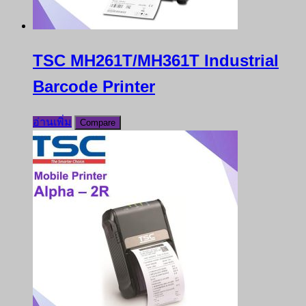
TSC MH261T/MH361T Industrial
Barcode Printer
อ่านเพิ่ม
Compare