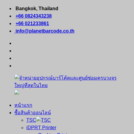
Skip
Bangkok, Thailand
to
+66 0824343238
content
+66 021233861
info@planetbarcode.co.th
facebook
youtube
instagram
tiktok
หน้าแรก
จำหน่าย
คอมพิวเตอร์
ซื้อสินค้าออนไลน์
อุปกรณ์
พกพา
TSC
บาร์
เครื่องพิมพ์
iDPRT Printer
โค้ด
ใบ