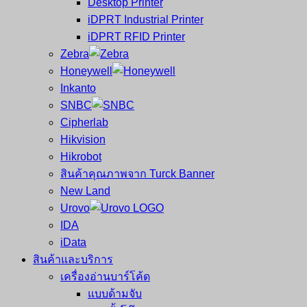
Desktop Printer
และ
เสร็จ
iDPRT Industrial Printer
ศูนย์
พิมพ์
iDPRT RFID Printer
ซ่อม
บาร์
Zebra
ครบ
โค้ด
Honeywell
วงจร
Mobile
Inkanto
ใหญ่
Computer
SNBC
ที่สุด
Barcode
Cipherlab
ใน
Hikvision
ไทย
Hikrobot
สินค้าคุณภาพจาก Turck Banner
New Land
Urovo
IDA
iData
สินค้าและบริการ
เครื่องอ่านบาร์โค้ด
แบบด้ามจับ