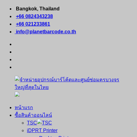
Skip
Bangkok, Thailand
to
+66 0824343238
content
+66 021233861
info@planetbarcode.co.th
facebook
youtube
instagram
tiktok
หน้าแรก
จำหน่าย
คอมพิวเตอร์
ซื้อสินค้าออนไลน์
อุปกรณ์
พกพา
TSC
บาร์
เครื่องพิมพ์
iDPRT Printer
โค้ด
ใบ