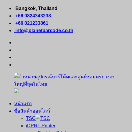
Skip
Bangkok, Thailand
to
+66 0824343238
content
+66 021233861
info@planetbarcode.co.th
facebook
youtube
instagram
tiktok
หน้าแรก
จำหน่าย
คอมพิวเตอร์
ซื้อสินค้าออนไลน์
อุปกรณ์
พกพา
TSC
บาร์
เครื่องพิมพ์
iDPRT Printer
โค้ด
ใบ