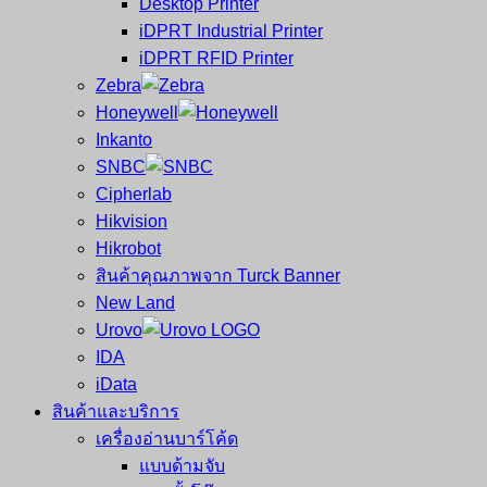
Desktop Printer
และ
เสร็จ
iDPRT Industrial Printer
ศูนย์
พิมพ์
iDPRT RFID Printer
ซ่อม
บาร์
Zebra
ครบ
โค้ด
Honeywell
วงจร
Mobile
Inkanto
ใหญ่
Computer
SNBC
ที่สุด
Barcode
Cipherlab
ใน
Hikvision
ไทย
Hikrobot
สินค้าคุณภาพจาก Turck Banner
New Land
Urovo
IDA
iData
สินค้าและบริการ
เครื่องอ่านบาร์โค้ด
แบบด้ามจับ