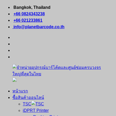
Skip
Bangkok, Thailand
to
+66 0824343238
content
+66 021233861
info@planetbarcode.co.th
facebook
youtube
instagram
tiktok
หน้าแรก
จำหน่าย
คอมพิวเตอร์
ซื้อสินค้าออนไลน์
อุปกรณ์
พกพา
TSC
บาร์
เครื่องพิมพ์
iDPRT Printer
โค้ด
ใบ