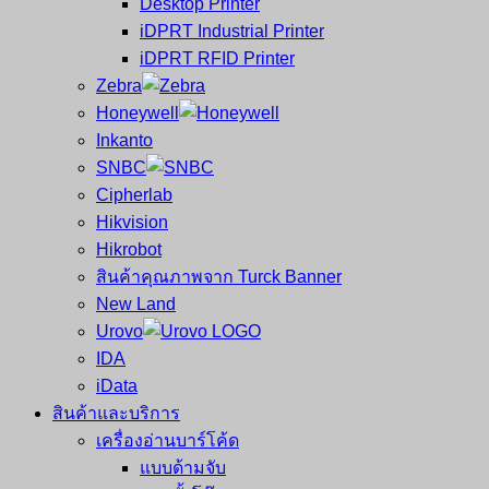
Desktop Printer
และ
เสร็จ
iDPRT Industrial Printer
ศูนย์
พิมพ์
iDPRT RFID Printer
ซ่อม
บาร์
Zebra
ครบ
โค้ด
Honeywell
วงจร
Mobile
Inkanto
ใหญ่
Computer
SNBC
ที่สุด
Barcode
Cipherlab
ใน
Hikvision
ไทย
Hikrobot
สินค้าคุณภาพจาก Turck Banner
New Land
Urovo
IDA
iData
สินค้าและบริการ
เครื่องอ่านบาร์โค้ด
แบบด้ามจับ