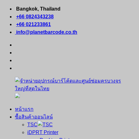
Skip
Bangkok, Thailand
to
+66 0824343238
content
+66 021233861
info@planetbarcode.co.th
facebook
youtube
instagram
tiktok
หน้าแรก
จำหน่าย
คอมพิวเตอร์
ซื้อสินค้าออนไลน์
อุปกรณ์
พกพา
TSC
บาร์
เครื่องพิมพ์
iDPRT Printer
โค้ด
ใบ