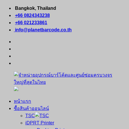
Skip
Bangkok, Thailand
to
+66 0824343238
content
+66 021233861
info@planetbarcode.co.th
facebook
youtube
instagram
tiktok
หน้าแรก
จำหน่าย
คอมพิวเตอร์
ซื้อสินค้าออนไลน์
อุปกรณ์
พกพา
TSC
บาร์
เครื่องพิมพ์
iDPRT Printer
โค้ด
ใบ