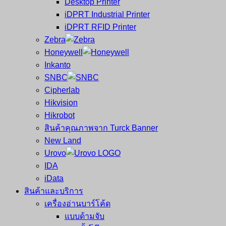
Desktop Printer
และ
เสร็จ
iDPRT Industrial Printer
ศูนย์
พิมพ์
iDPRT RFID Printer
ซ่อม
บาร์
Zebra
ครบ
โค้ด
Honeywell
วงจร
Mobile
Inkanto
ใหญ่
Computer
SNBC
ที่สุด
Barcode
Cipherlab
ใน
Hikvision
ไทย
Hikrobot
สินค้าคุณภาพจาก Turck Banner
New Land
Urovo
IDA
iData
สินค้าและบริการ
เครื่องอ่านบาร์โค้ด
แบบด้ามจับ