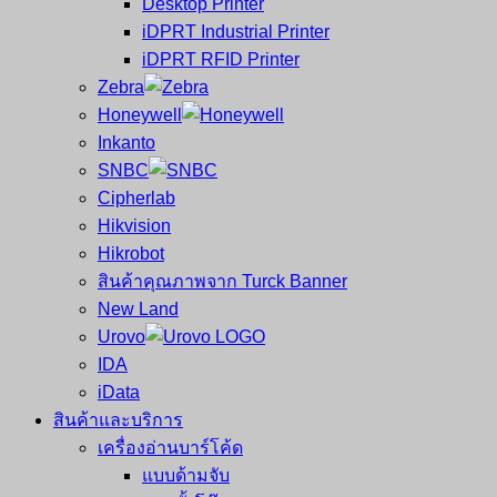
Desktop Printer
และ
เสร็จ
iDPRT Industrial Printer
ศูนย์
พิมพ์
iDPRT RFID Printer
ซ่อม
บาร์
Zebra
ครบ
โค้ด
Honeywell
วงจร
Mobile
Inkanto
ใหญ่
Computer
SNBC
ที่สุด
Barcode
Cipherlab
ใน
Hikvision
ไทย
Hikrobot
สินค้าคุณภาพจาก Turck Banner
New Land
Urovo
IDA
iData
สินค้าและบริการ
เครื่องอ่านบาร์โค้ด
แบบด้ามจับ