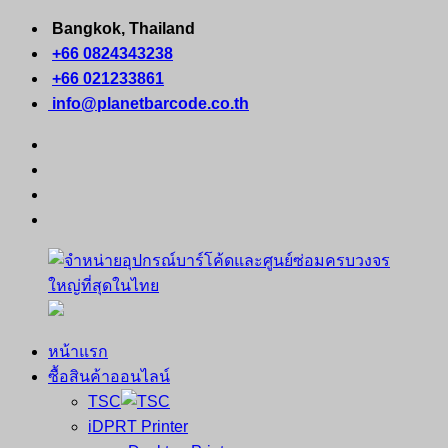
Skip
Bangkok, Thailand
to
+66 0824343238
content
+66 021233861
info@planetbarcode.co.th
facebook
youtube
instagram
tiktok
หน้าแรก
จำหน่าย
คอมพิวเตอร์
ซื้อสินค้าออนไลน์
อุปกรณ์
พกพา
TSC
บาร์
เครื่องพิมพ์
iDPRT Printer
โค้ด
ใบ