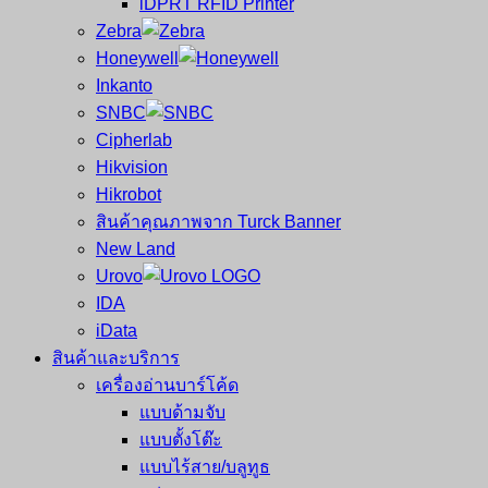
iDPRT RFID Printer
ซ่อม
บาร์
Zebra
ครบ
โค้ด
Honeywell
วงจร
Mobile
Inkanto
ใหญ่
Computer
SNBC
ที่สุด
Barcode
Cipherlab
ใน
Hikvision
ไทย
Hikrobot
สินค้าคุณภาพจาก Turck Banner
New Land
Urovo
IDA
iData
สินค้าและบริการ
เครื่องอ่านบาร์โค้ด
แบบด้ามจับ
แบบตั้งโต๊ะ
แบบไร้สาย/บลูทูธ