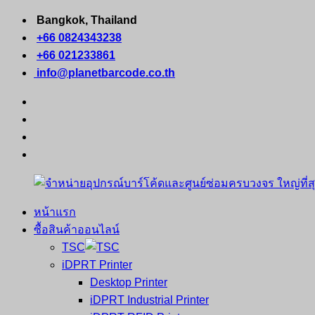
Skip
Bangkok, Thailand
to
+66 0824343238
content
+66 021233861
info@planetbarcode.co.th
facebook
youtube
instagram
tiktok
หน้าแรก
จำหน่าย
คอมพิวเตอร์
ซื้อสินค้าออนไลน์
อุปกรณ์
พกพา
TSC
บาร์
เครื่องพิมพ์
iDPRT Printer
โค้ด
ใบ
Desktop Printer
และ
เสร็จ
iDPRT Industrial Printer
ศูนย์
พิมพ์