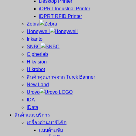
Desktop Printer
และ
เสร็จ
iDPRT Industrial Printer
ศูนย์
พิมพ์
iDPRT RFID Printer
ซ่อม
บาร์
Zebra
ครบ
โค้ด
Honeywell
วงจร
Mobile
Inkanto
ใหญ่
Computer
SNBC
ที่สุด
Barcode
Cipherlab
ใน
Hikvision
ไทย
Hikrobot
สินค้าคุณภาพจาก Turck Banner
New Land
Urovo
IDA
iData
สินค้าและบริการ
เครื่องอ่านบาร์โค้ด
แบบด้ามจับ