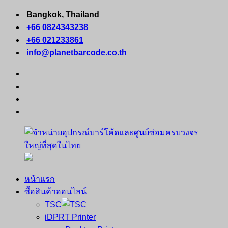
Skip
Bangkok, Thailand
to
+66 0824343238
content
+66 021233861
info@planetbarcode.co.th
facebook
youtube
instagram
tiktok
หน้าแรก
จำหน่าย
คอมพิวเตอร์
ซื้อสินค้าออนไลน์
อุปกรณ์
พกพา
TSC
บาร์
เครื่องพิมพ์
iDPRT Printer
โค้ด
ใบ