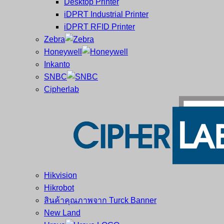
Desktop Printer
และ
เสร็จ
iDPRT Industrial Printer
ศูนย์
พิมพ์
iDPRT RFID Printer
ซ่อม
บาร์
Zebra
ครบ
โค้ด
Honeywell
วงจร
Mobile
Inkanto
ใหญ่
Computer
SNBC
ที่สุด
Barcode
Cipherlab
ใน
ไทย
Hikvision
Hikrobot
สินค้าคุณภาพจาก Turck Banner
New Land