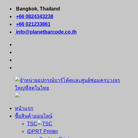
Skip
Bangkok, Thailand
to
+66 0824343238
content
+66 021233861
info@planetbarcode.co.th
facebook
youtube
instagram
tiktok
หน้าแรก
จำหน่าย
คอมพิวเตอร์
ซื้อสินค้าออนไลน์
อุปกรณ์
พกพา
TSC
บาร์
เครื่องพิมพ์
iDPRT Printer
โค้ด
ใบ