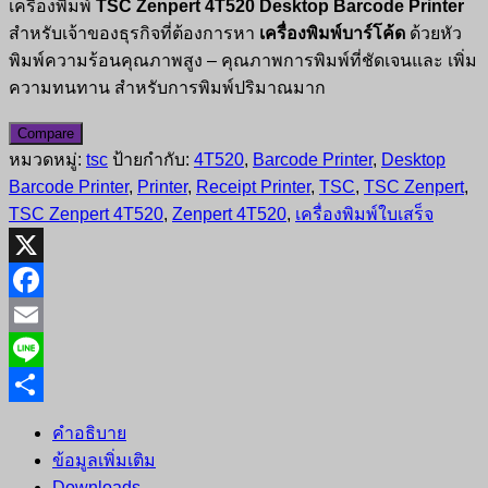
เครื่องพิมพ์
TSC Zenpert 4T520 Desktop Barcode Printer
สำหรับเจ้าของธุรกิจที่ต้องการหา
เครื่องพิมพ์บาร์โค้ด
ด้วยหัว
พิมพ์ความร้อนคุณภาพสูง ‒ คุณภาพการพิมพ์ที่ชัดเจนและ เพิ่ม
ความทนทาน สำหรับการพิมพ์ปริมาณมาก
Compare
หมวดหมู่:
tsc
ป้ายกำกับ:
4T520
,
Barcode Printer
,
Desktop
Barcode Printer
,
Printer
,
Receipt Printer
,
TSC
,
TSC Zenpert
,
TSC Zenpert 4T520
,
Zenpert 4T520
,
เครื่องพิมพ์ใบเสร็จ
X
Facebook
Email
Line
Share
คำอธิบาย
ข้อมูลเพิ่มเติม
Downloads