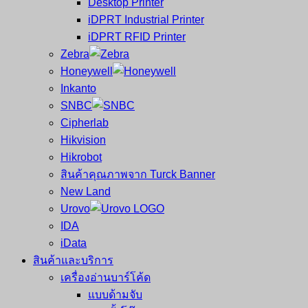
Desktop Printer
และ
เสร็จ
iDPRT Industrial Printer
ศูนย์
พิมพ์
iDPRT RFID Printer
ซ่อม
บาร์
Zebra
ครบ
โค้ด
Honeywell
วงจร
Mobile
Inkanto
ใหญ่
Computer
SNBC
ที่สุด
Barcode
Cipherlab
ใน
Hikvision
ไทย
Hikrobot
สินค้าคุณภาพจาก Turck Banner
New Land
Urovo
IDA
iData
สินค้าและบริการ
เครื่องอ่านบาร์โค้ด
แบบด้ามจับ