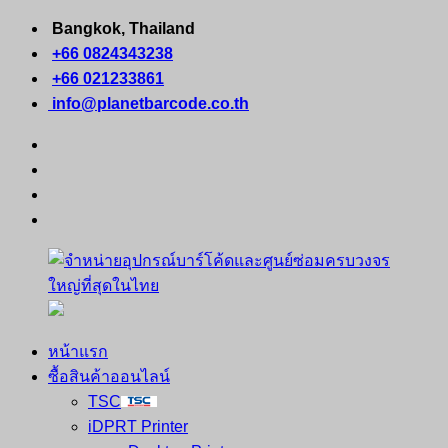
Skip
Bangkok, Thailand
to
+66 0824343238
content
+66 021233861
info@planetbarcode.co.th
facebook
youtube
instagram
tiktok
หน้าแรก
จำหน่าย
คอมพิวเตอร์
ซื้อสินค้าออนไลน์
อุปกรณ์
พกพา
TSC
บาร์
เครื่องพิมพ์
iDPRT Printer
โค้ด
ใบ