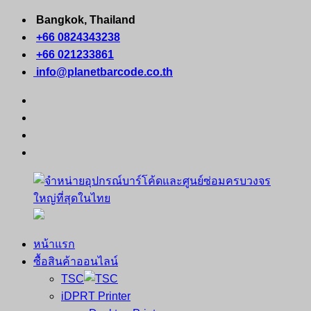
Skip
Bangkok, Thailand
to
+66 0824343238
content
+66 021233861
info@planetbarcode.co.th
facebook
youtube
instagram
tiktok
หน้าแรก
จำหน่าย
คอมพิวเตอร์
ซื้อสินค้าออนไลน์
อุปกรณ์
พกพา
TSC
บาร์
เครื่องพิมพ์
iDPRT Printer
โค้ด
ใบ