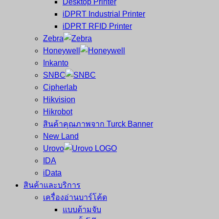
Desktop Printer
และ
เสร็จ
iDPRT Industrial Printer
ศูนย์
พิมพ์
iDPRT RFID Printer
ซ่อม
บาร์
Zebra
ครบ
โค้ด
Honeywell
วงจร
Mobile
Inkanto
ใหญ่
Computer
SNBC
ที่สุด
Barcode
Cipherlab
ใน
Hikvision
ไทย
Hikrobot
สินค้าคุณภาพจาก Turck Banner
New Land
Urovo
IDA
iData
สินค้าและบริการ
เครื่องอ่านบาร์โค้ด
แบบด้ามจับ