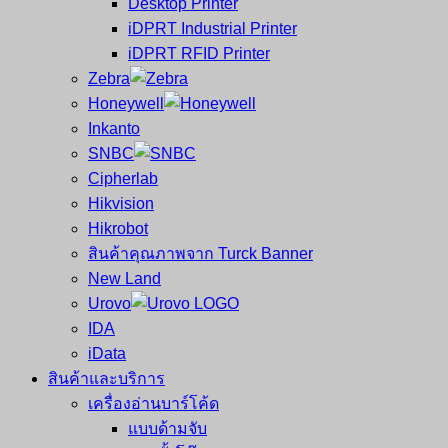
Desktop Printer
และ
เสร็จ
iDPRT Industrial Printer
ศูนย์
พิมพ์
iDPRT RFID Printer
ซ่อม
บาร์
Zebra
ครบ
โค้ด
Honeywell
วงจร
Mobile
Inkanto
ใหญ่
Computer
SNBC
ที่สุด
Barcode
Cipherlab
ใน
Hikvision
ไทย
Hikrobot
สินค้าคุณภาพจาก Turck Banner
New Land
Urovo
IDA
iData
สินค้าและบริการ
เครื่องอ่านบาร์โค้ด
แบบด้ามจับ