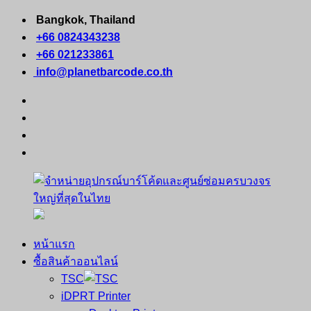
Skip
Bangkok, Thailand
to
+66 0824343238
content
+66 021233861
info@planetbarcode.co.th
facebook
youtube
instagram
tiktok
หน้าแรก
จำหน่าย
คอมพิวเตอร์
ซื้อสินค้าออนไลน์
อุปกรณ์
พกพา
TSC
บาร์
เครื่องพิมพ์
iDPRT Printer
โค้ด
ใบ