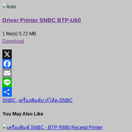
Driver Printer SNBC BTP-U60
1 file(s)
5.72 MB
Download
X
Facebook
Email
Line
SNBC
,
เครื่องพิมพ์บาร์โค้ด-SNBC
Share
You May Also Like