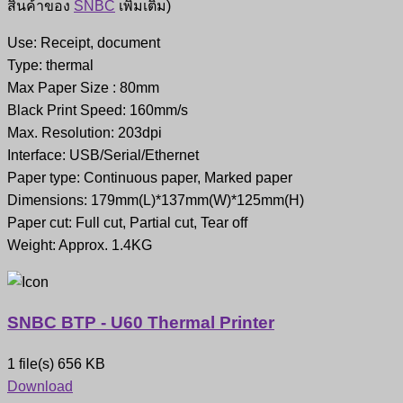
สินค้าของ
SNBC
เพิ่มเติม)
Use: Receipt, document
Type: thermal
Max Paper Size : 80mm
Black Print Speed: 160mm/s
Max. Resolution: 203dpi
Interface: USB/Serial/Ethernet
Paper type: Continuous paper, Marked paper
Dimensions: 179mm(L)*137mm(W)*125mm(H)
Paper cut: Full cut, Partial cut, Tear off
Weight: Approx. 1.4KG
SNBC BTP - U60 Thermal Printer
1 file(s)
656 KB
Download