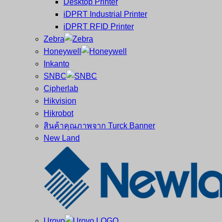
Desktop Printer
และ
เสร็จ
iDPRT Industrial Printer
ศูนย์
พิมพ์
iDPRT RFID Printer
ซ่อม
บาร์
Zebra
ครบ
โค้ด
Honeywell
วงจร
Mobile
Inkanto
ใหญ่
Computer
SNBC
ที่สุด
Barcode
Cipherlab
ใน
Hikvision
ไทย
Hikrobot
สินค้าคุณภาพจาก Turck Banner
New Land
Urovo