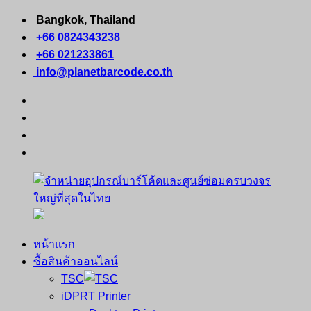
Skip
Bangkok, Thailand
to
+66 0824343238
content
+66 021233861
info@planetbarcode.co.th
facebook
youtube
instagram
tiktok
หน้าแรก
จำหน่าย
คอมพิวเตอร์
ซื้อสินค้าออนไลน์
อุปกรณ์
พกพา
TSC
บาร์
เครื่องพิมพ์
iDPRT Printer
โค้ด
ใบ