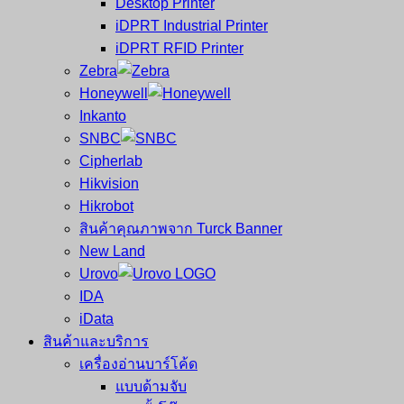
Desktop Printer
และ
เสร็จ
iDPRT Industrial Printer
ศูนย์
พิมพ์
iDPRT RFID Printer
ซ่อม
บาร์
Zebra
ครบ
โค้ด
Honeywell
วงจร
Mobile
Inkanto
ใหญ่
Computer
SNBC
ที่สุด
Barcode
Cipherlab
ใน
Hikvision
ไทย
Hikrobot
สินค้าคุณภาพจาก Turck Banner
New Land
Urovo
IDA
iData
สินค้าและบริการ
เครื่องอ่านบาร์โค้ด
แบบด้ามจับ