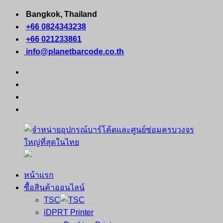
Skip
Bangkok, Thailand
to
+66 0824343238
content
+66 021233861
info@planetbarcode.co.th
facebook
youtube
instagram
tiktok
หน้าแรก
จำหน่าย
คอมพิวเตอร์
ซื้อสินค้าออนไลน์
อุปกรณ์
พกพา
TSC
บาร์
เครื่องพิมพ์
iDPRT Printer
โค้ด
ใบ