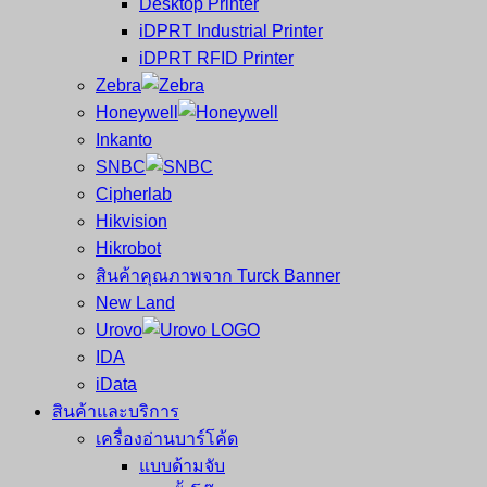
Desktop Printer
และ
เสร็จ
iDPRT Industrial Printer
ศูนย์
พิมพ์
iDPRT RFID Printer
ซ่อม
บาร์
Zebra
ครบ
โค้ด
Honeywell
วงจร
Mobile
Inkanto
ใหญ่
Computer
SNBC
ที่สุด
Barcode
Cipherlab
ใน
Hikvision
ไทย
Hikrobot
สินค้าคุณภาพจาก Turck Banner
New Land
Urovo
IDA
iData
สินค้าและบริการ
เครื่องอ่านบาร์โค้ด
แบบด้ามจับ