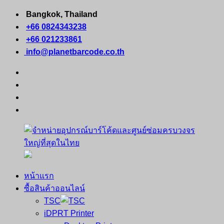
Skip
Bangkok, Thailand
to
+66 0824343238
content
+66 021233861
info@planetbarcode.co.th
facebook
youtube
instagram
tiktok
หน้าแรก
จำหน่าย
คอมพิวเตอร์
ซื้อสินค้าออนไลน์
อุปกรณ์
พกพา
TSC
บาร์
เครื่องพิมพ์
iDPRT Printer
โค้ด
ใบ