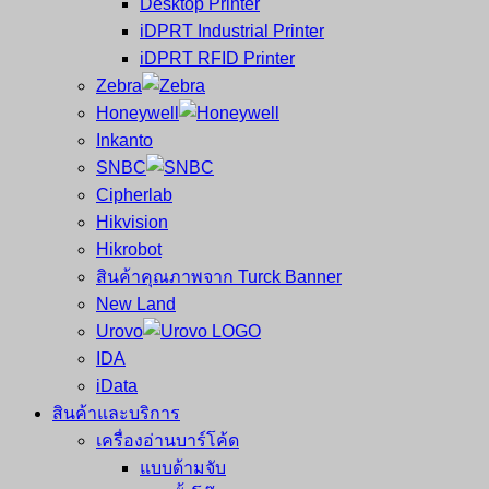
Desktop Printer
และ
เสร็จ
iDPRT Industrial Printer
ศูนย์
พิมพ์
iDPRT RFID Printer
ซ่อม
บาร์
Zebra
ครบ
โค้ด
Honeywell
วงจร
Mobile
Inkanto
ใหญ่
Computer
SNBC
ที่สุด
Barcode
Cipherlab
ใน
Hikvision
ไทย
Hikrobot
สินค้าคุณภาพจาก Turck Banner
New Land
Urovo
IDA
iData
สินค้าและบริการ
เครื่องอ่านบาร์โค้ด
แบบด้ามจับ