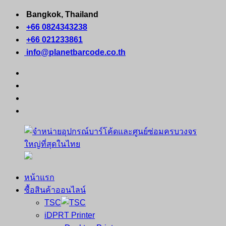
Skip
Bangkok, Thailand
to
+66 0824343238
content
+66 021233861
info@planetbarcode.co.th
facebook
youtube
instagram
tiktok
หน้าแรก
จำหน่าย
คอมพิวเตอร์
ซื้อสินค้าออนไลน์
อุปกรณ์
พกพา
TSC
บาร์
เครื่องพิมพ์
iDPRT Printer
โค้ด
ใบ