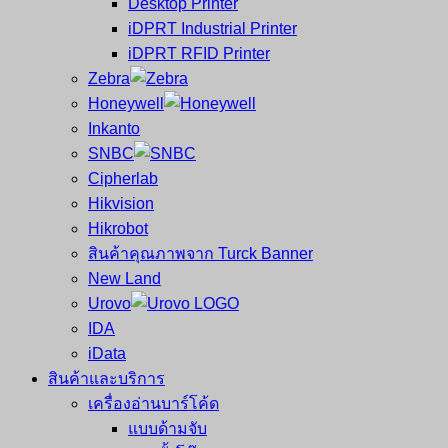
Desktop Printer
และ
เสร็จ
iDPRT Industrial Printer
ศูนย์
พิมพ์
iDPRT RFID Printer
ซ่อม
บาร์
Zebra
ครบ
โค้ด
Honeywell
วงจร
Mobile
Inkanto
ใหญ่
Computer
SNBC
ที่สุด
Barcode
Cipherlab
ใน
Hikvision
ไทย
Hikrobot
สินค้าคุณภาพจาก Turck Banner
New Land
Urovo
IDA
iData
สินค้าและบริการ
เครื่องอ่านบาร์โค้ด
แบบด้ามจับ