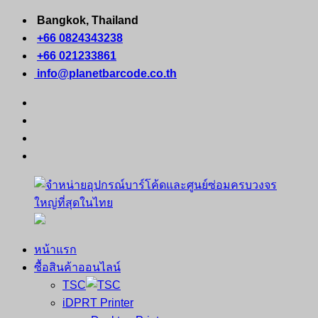
Skip
Bangkok, Thailand
to
+66 0824343238
content
+66 021233861
info@planetbarcode.co.th
facebook
youtube
instagram
tiktok
หน้าแรก
จำหน่าย
คอมพิวเตอร์
ซื้อสินค้าออนไลน์
อุปกรณ์
พกพา
TSC
บาร์
เครื่องพิมพ์
iDPRT Printer
โค้ด
ใบ