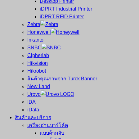
Desktop Printer
และ
เสร็จ
iDPRT Industrial Printer
ศูนย์
พิมพ์
iDPRT RFID Printer
ซ่อม
บาร์
Zebra
ครบ
โค้ด
Honeywell
วงจร
Mobile
Inkanto
ใหญ่
Computer
SNBC
ที่สุด
Barcode
Cipherlab
ใน
Hikvision
ไทย
Hikrobot
สินค้าคุณภาพจาก Turck Banner
New Land
Urovo
IDA
iData
สินค้าและบริการ
เครื่องอ่านบาร์โค้ด
แบบด้ามจับ