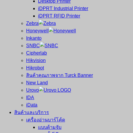
Desktop Printer
และ
เสร็จ
iDPRT Industrial Printer
ศูนย์
พิมพ์
iDPRT RFID Printer
ซ่อม
บาร์
Zebra
ครบ
โค้ด
Honeywell
วงจร
Mobile
Inkanto
ใหญ่
Computer
SNBC
ที่สุด
Barcode
Cipherlab
ใน
Hikvision
ไทย
Hikrobot
สินค้าคุณภาพจาก Turck Banner
New Land
Urovo
IDA
iData
สินค้าและบริการ
เครื่องอ่านบาร์โค้ด
แบบด้ามจับ