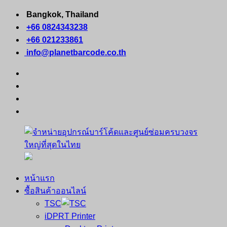
Skip
Bangkok, Thailand
to
+66 0824343238
content
+66 021233861
info@planetbarcode.co.th
facebook
youtube
instagram
tiktok
หน้าแรก
จำหน่าย
คอมพิวเตอร์
ซื้อสินค้าออนไลน์
อุปกรณ์
พกพา
TSC
บาร์
เครื่องพิมพ์
iDPRT Printer
โค้ด
ใบ