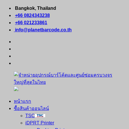
Skip
Bangkok, Thailand
to
+66 0824343238
content
+66 021233861
info@planetbarcode.co.th
facebook
youtube
instagram
tiktok
หน้าแรก
จำหน่าย
คอมพิวเตอร์
ซื้อสินค้าออนไลน์
อุปกรณ์
พกพา
TSC
บาร์
เครื่องพิมพ์
iDPRT Printer
โค้ด
ใบ