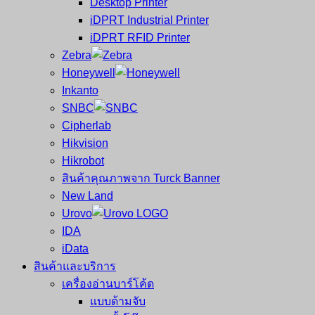
Desktop Printer
และ
เสร็จ
iDPRT Industrial Printer
ศูนย์
พิมพ์
iDPRT RFID Printer
ซ่อม
บาร์
Zebra
ครบ
โค้ด
Honeywell
วงจร
Mobile
Inkanto
ใหญ่
Computer
SNBC
ที่สุด
Barcode
Cipherlab
ใน
Hikvision
ไทย
Hikrobot
สินค้าคุณภาพจาก Turck Banner
New Land
Urovo
IDA
iData
สินค้าและบริการ
เครื่องอ่านบาร์โค้ด
แบบด้ามจับ