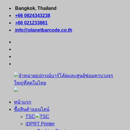
Skip
Bangkok, Thailand
to
+66 0824343238
content
+66 021233861
info@planetbarcode.co.th
facebook
youtube
instagram
tiktok
หน้าแรก
จำหน่าย
คอมพิวเตอร์
ซื้อสินค้าออนไลน์
อุปกรณ์
พกพา
TSC
บาร์
เครื่องพิมพ์
iDPRT Printer
โค้ด
ใบ