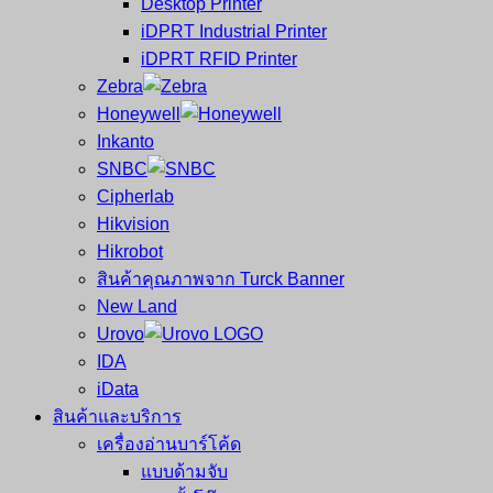
Desktop Printer
และ
เสร็จ
iDPRT Industrial Printer
ศูนย์
พิมพ์
iDPRT RFID Printer
ซ่อม
บาร์
Zebra
ครบ
โค้ด
Honeywell
วงจร
Mobile
Inkanto
ใหญ่
Computer
SNBC
ที่สุด
Barcode
Cipherlab
ใน
Hikvision
ไทย
Hikrobot
สินค้าคุณภาพจาก Turck Banner
New Land
Urovo
IDA
iData
สินค้าและบริการ
เครื่องอ่านบาร์โค้ด
แบบด้ามจับ