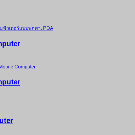
mputer
mputer
uter