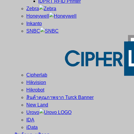
iDPRT RFID Printer
ซ่อม
บาร์
Zebra
ครบ
โค้ด
Honeywell
วงจร
Mobile
Inkanto
ใหญ่
Computer
SNBC
ที่สุด
Barcode
ใน
ไทย
Cipherlab
Hikvision
Hikrobot
สินค้าคุณภาพจาก Turck Banner
New Land
Urovo
IDA
iData