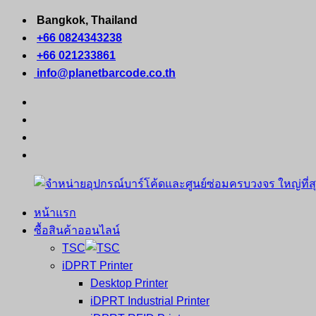
Skip
Bangkok, Thailand
to
+66 0824343238
content
+66 021233861
info@planetbarcode.co.th
facebook
youtube
instagram
tiktok
หน้าแรก
จำหน่าย
คอมพิวเตอร์
ซื้อสินค้าออนไลน์
อุปกรณ์
พกพา
TSC
บาร์
เครื่องพิมพ์
iDPRT Printer
โค้ด
ใบ
Desktop Printer
และ
เสร็จ
iDPRT Industrial Printer
ศูนย์
พิมพ์