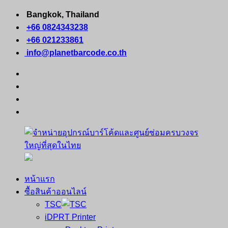
Skip
Bangkok, Thailand
to
+66 0824343238
content
+66 021233861
info@planetbarcode.co.th
facebook
youtube
instagram
tiktok
หน้าแรก
จำหน่าย
คอมพิวเตอร์
ซื้อสินค้าออนไลน์
อุปกรณ์
พกพา
TSC
บาร์
เครื่องพิมพ์
iDPRT Printer
โค้ด
ใบ