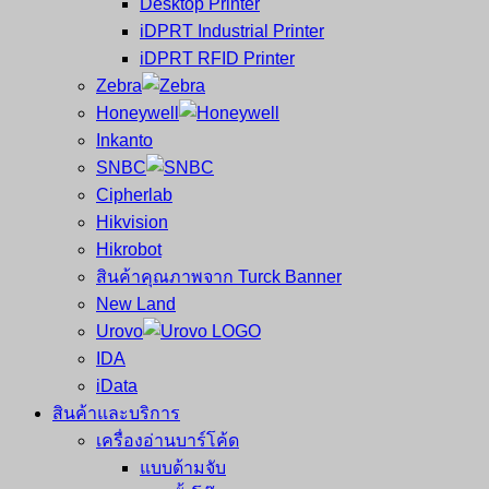
Desktop Printer
และ
เสร็จ
iDPRT Industrial Printer
ศูนย์
พิมพ์
iDPRT RFID Printer
ซ่อม
บาร์
Zebra
ครบ
โค้ด
Honeywell
วงจร
Mobile
Inkanto
ใหญ่
Computer
SNBC
ที่สุด
Barcode
Cipherlab
ใน
Hikvision
ไทย
Hikrobot
สินค้าคุณภาพจาก Turck Banner
New Land
Urovo
IDA
iData
สินค้าและบริการ
เครื่องอ่านบาร์โค้ด
แบบด้ามจับ