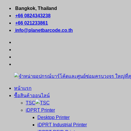
Skip
Bangkok, Thailand
to
+66 0824343238
content
+66 021233861
info@planetbarcode.co.th
facebook
youtube
instagram
tiktok
หน้าแรก
จำหน่าย
คอมพิวเตอร์
ซื้อสินค้าออนไลน์
อุปกรณ์
พกพา
TSC
บาร์
เครื่องพิมพ์
iDPRT Printer
โค้ด
ใบ
Desktop Printer
และ
เสร็จ
iDPRT Industrial Printer
ศูนย์
พิมพ์