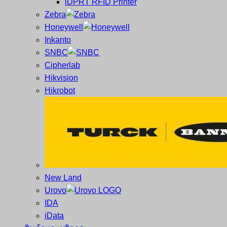
iDPRT RFID Printer
ซ่อม
บาร์
Zebra
ครบ
โค้ด
Honeywell
วงจร
Mobile
Inkanto
ใหญ่
Computer
SNBC
ที่สุด
Barcode
Cipherlab
ใน
Hikvision
ไทย
Hikrobot
New Land
Urovo
IDA
iData